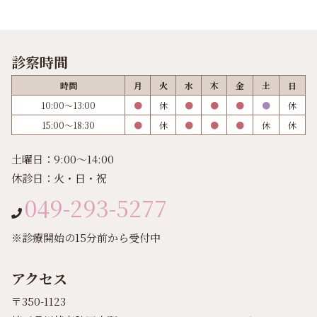
診察時間
時間
月
火
水
木
金
土
日
10:00～13:00
●
休
●
●
●
●
休
15:00～18:30
●
休
●
●
●
休
休
土曜日：9:00～14:00
休診日：火・日・祝
049-293-5277
※診療開始の15分前から受付中
アクセス
〒350-1123