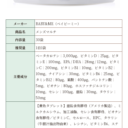
メーカー
BABY&ME（ベイビーミー）
商品名
メンズマルチ
内容量
30袋
推奨量
1日1袋
ベータカロテン：3,000μg、ビタミンD：25μg、ビタ
ミンE：100mg、EPA / DHA：28mg / 12mg、ビタミ
ンC：200mg、ビタミンB1：10mg、ビタミンB2：
10mg、ナイアシン：30mg、ビタミンB6：25mg、ビ
主要成分
タミンB12：80μg、葉酸：400μg、パントテン酸：
5mg、ビオチン：80μg、ホスファチジルコリン：
10mg、セレン：100μg、亜鉛：30mg、タウリン：
50mg
【黄色タブレット】亜鉛含有酵母（アメリカ製造）、ミ
ルクカルシウム、加工油脂、セレン含有酵母、ビオチン
含有酵母／ビタミンC、セルロース、HPC、タウリン
（牛胆汁抽出物由来）、レシチン、ビタミンB6、ステ