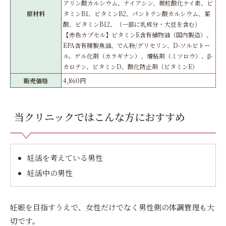
アリン酸カルシウム、ナイアシン、微粒酸化ケイ素、ビ
原材料
タミンB1、ビタミンB2、パントテン酸カルシウム、葉
酸、ビタミンB12、（一部に乳成分・大豆を含む）
【赤色カプセル】ビタミンE含有植物油（国内製造）、
EPA含有精製魚油、でん粉/グリセリン、D-ソルビトー
ル、ゲル化剤（カラギナン）、増粘剤（ミツロウ）、β-
カロテン、ビタミンD、酸化防止剤（ビタミンE）
販売価格
4,860円
当クリニックではこんな方におすすめ
妊活を考えている男性
妊活中の男性
妊娠を目指すうえで、女性だけでなく男性側の体調管理も大
切です。