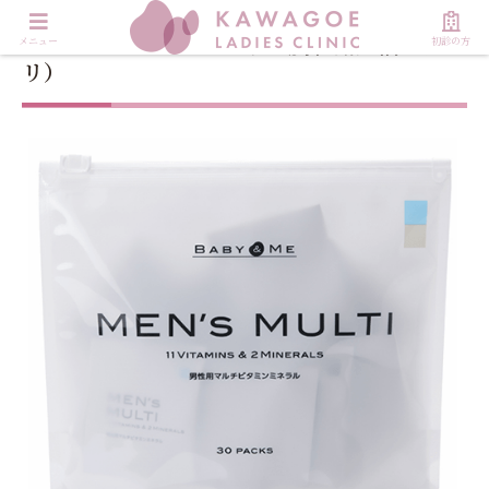
BABY&ME メンズマルチ（男性用妊活サプ
メニュー
初診の方
リ）