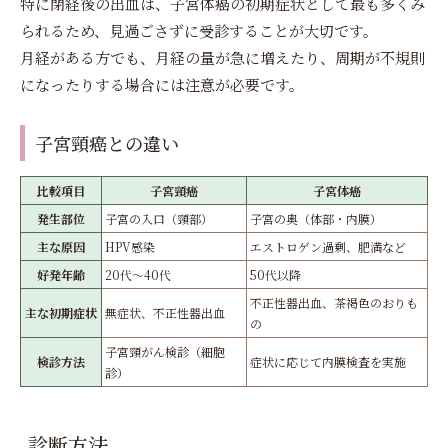
特に閉経後の出血は、子宮体癌の初期症状として最も多くみ
られるため、見過ごさずに受診することが大切です。
月経がある方でも、月経の量が急に増えたり、周期が不規則
になったりする場合には注意が必要です。
子宮頸癌との違い
比較項目
子宮頸癌
子宮体癌
発生部位
子宮の入口（頸部）
子宮の奥（体部・内膜）
主な原因
HPV感染
エストロゲン過剰、肥満など
好発年齢
20代〜40代
50代以降
不正性器出血、茶褐色のおりも
主な初期症状
無症状、不正性器出血
の
子宮頸がん検診（細胞
検診方法
症状に応じて内膜検査を実施
診）
診断方法