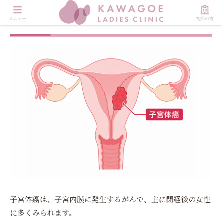
子宮体癌について
メニュー
初診の方
子宮体癌は、子宮内膜に発生するがんで、主に閉経後の女性
に多くみられます。